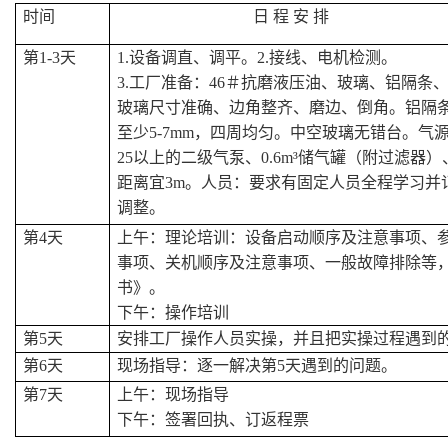
时间
日 程 安 排
第1-3天
1.设备调直、调平。2.接线、电机检测。
3.工厂准备：46＃抗磨液压油、玻璃、铝隔条
玻璃尺寸准确、边角整齐、磨边、倒角。铝隔
至少5-7mm，四周均匀。中空玻璃无错台。气源稳定：0
25以上的二级气泵、0.6m³储气罐（附过滤器）
距离宜3m。人员：要求有固定人员全程学习并
调整。
第4天
上午：理论培训：设备启动顺序及注意事项、
事项、关机顺序及注意事项、一般故障排除等
书》。
下午：操作培训
第5天
安排工厂操作人员实操，并且把实操过程遇到
第6天
现场指导：逐一解决第5天遇到的问题。
第7天
上午：现场指导
下午：签署回执、订返程票